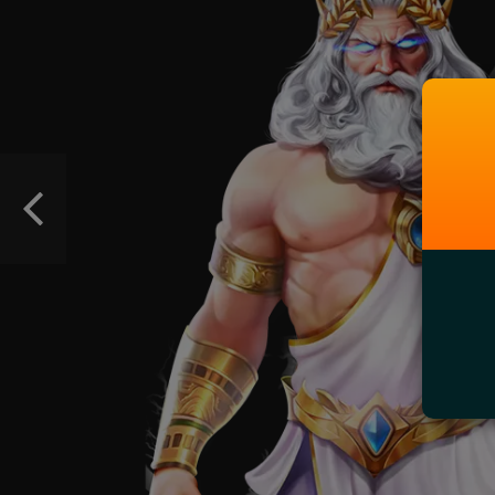
Previous