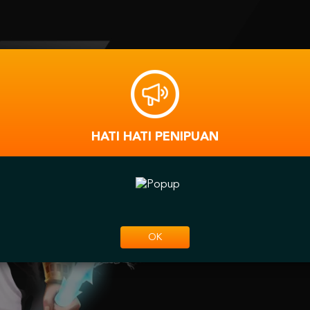
HATI HATI PENIPUAN
Fat Panda adalah 
impact! Dirancang buat 
ketebak. Dengan energi 
menang besar—Fat Pan
OK