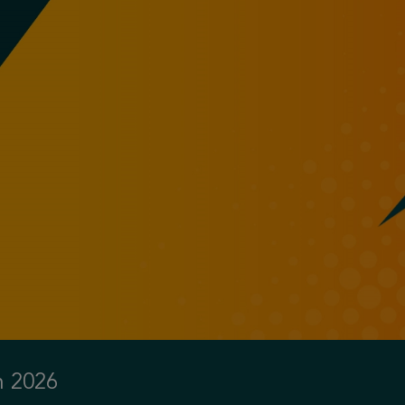
n 2026