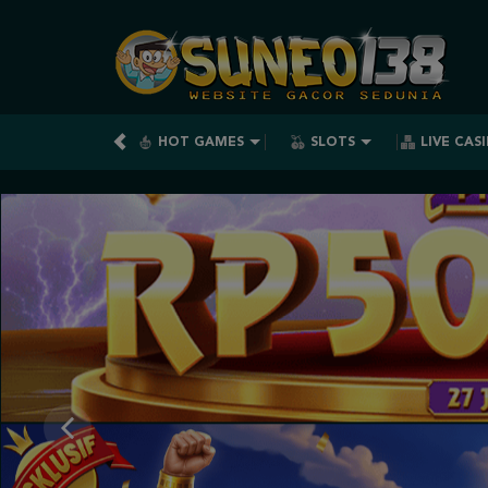
HOT GAMES
SLOTS
LIVE CAS