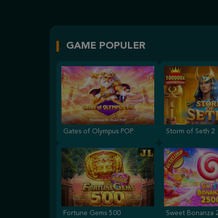
GAME POPULER
Gates of Olympus POP
Storm of Seth 2
Fortune Gems 500
Sweet Bonanza 