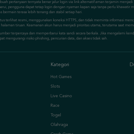
buah pertanyaan ternyata benar jalur login via link alternatif aman terjamin menja
erbarui, pengguna dapat tetap login dengan nyaman kapan saja tanpa perlu khawati
bermain terasa lebih tenang dan stabil setiap hari.
s terlihat resmi, menggunakan koneksi HTTPS, dan tidak meminta informasi mencur
 halaman tiruan. Keamanan akun harus menjadi prioritas utama, terutama saat mema
mber terpercaya dan memperbarui kata sandi secara berkala. Jika mengalami kenda
t mengurangi risiko phishing, pencurian data, dan akses tidak sah.
Kategori
D
Hot Games
Slots
Live Casino
Race
Togel
Olahraga