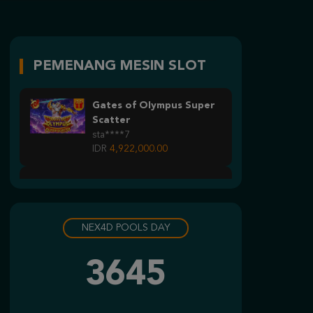
PEMENANG MESIN SLOT
Gates of Olympus Super
Scatter
sta****7
IDR
4,922,000.00
Gates of Olympus
own
Way of Ninja
BANDITO RETURNS
1000
bettkec****4
IDR
2,390,000.00
NEX4D POOLS DAY
Gates of Olympus
3645
1000
kodokte****g
IDR
1,989,480.00
 Pot
Kpop Hunter Zeus
Duck Hunters