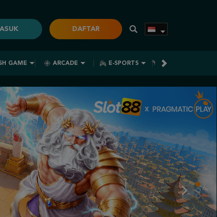
ASUK
DAFTAR
SH GAME
ARCADE
E-SPORTS
SABUNG AYAM