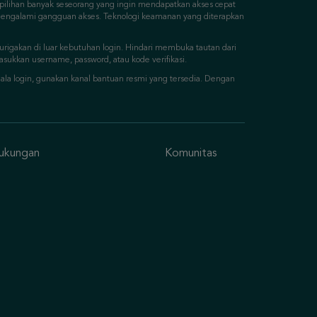
di pilihan banyak seseorang yang ingin mendapatkan akses cepat
r mengalami gangguan akses. Teknologi keamanan yang diterapkan
igakan di luar kebutuhan login. Hindari membuka tautan dari
sukkan username, password, atau kode verifikasi.
la login, gunakan kanal bantuan resmi yang tersedia. Dengan
ukungan
Komunitas