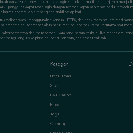
buah pertanyaan ternyata benar jalur login via link alternatif aman terjamin menja
erbarui, pengguna dapat tetap login dengan nyaman kapan saja tanpa perlu khawati
bermain terasa lebih tenang dan stabil setiap hari.
s terlihat resmi, menggunakan koneksi HTTPS, dan tidak meminta informasi mencur
 halaman tiruan. Keamanan akun harus menjadi prioritas utama, terutama saat mema
mber terpercaya dan memperbarui kata sandi secara berkala. Jika mengalami kenda
t mengurangi risiko phishing, pencurian data, dan akses tidak sah.
Kategori
D
Hot Games
Slots
Live Casino
Race
Togel
Olahraga