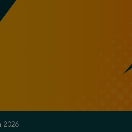
n 2026