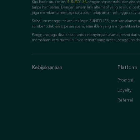
Kini hadir situs resmi
SUNEO138
dengan server stabil dan ada se
tanpa hambatan. Dengan sistem link alternatif yang selalu dip
juga membantu menjaga data akun tetap aman sehingga aktivitas 
Sebelum menggunakan link login SUNEO138, pastikan alamat situ
sumber tidak jelas, pesan spam, atau iklan yang mengarahkan ke
Pengguna juga disarankan untuk menyimpan alamat resmi dari su
memahami cara memilih link alternatif yang aman, pengguna dapa
Kebijaksanaan
Platform
Promosi
Loyalty
Referral