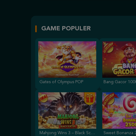
GAME POPULER
Gates of Olympus POP
Bang Gacor 100
Mahjong Wins 3 – Black Scatter
Sweet Bonanza 