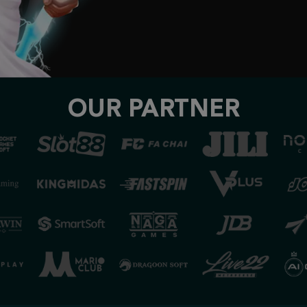
OUR PARTNER