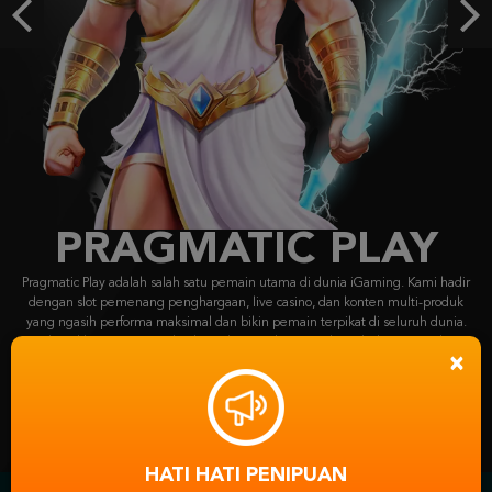
Gates of Olympus 1000
Previous
Ne
gra****5
IDR
939,600.00
Starlight Princess Super Scatter
bimb****i
IDR
924,150.00
Y
Kami hadir
ti-produk
uh dunia.
uma ikut
×
HATI HATI PENIPUAN