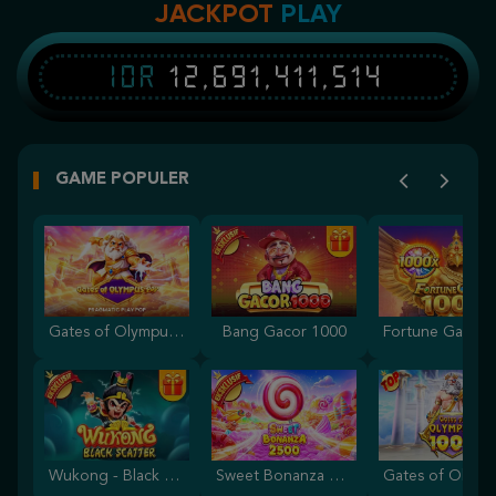
JACKPOT
PLAY
IDR
12,691,410,008
GAME POPULER
Gates of Olympus POP
Bang Gacor 1000
Wukong - Black Scatter
Sweet Bonanza 2500