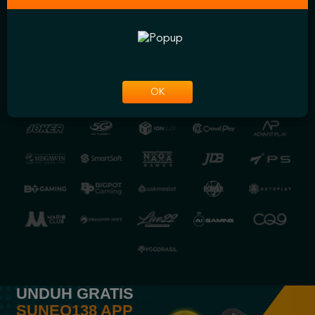
OUR PARTNER
OK
UNDUH GRATIS
SUNEO138 APP