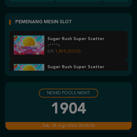
PEMENANG MESIN SLOT
Sugar Rush Super Scatter
s****a
IDR
1,859,250.00
Sugar Rush Super Scatter
s****a
IDR
1,564,250.00
NEX4D POOLS NIGHT
Sweet Bonanza
dzul****i
1904
IDR
1,517,400.00
Gates of Gatot Kaca Super
Rab, 05-Agt-2026 00.00.00
Scatter
zu****4