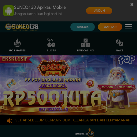
×
SUNEO138 Aplikasi Mobile
UNDUH
Jangan tampilkan lagi hari ini
MASUK
DAFTAR
HOT GAMES
SLOTS
LIVE CASINO
RACE
WSER SETIAP SEBELUM BERMAIN DEMI KELANCARAN DAN KENYAMANAN BOSKU