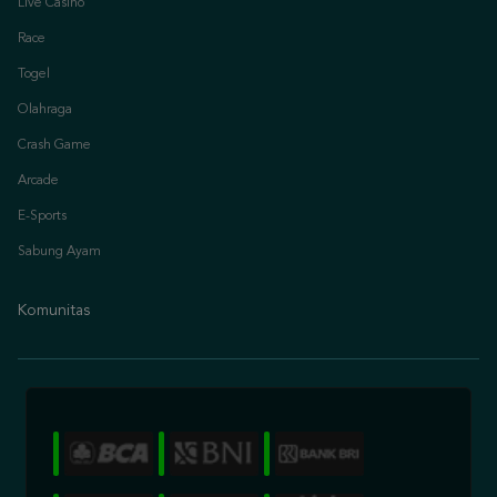
Live Casino
Race
Togel
Olahraga
Crash Game
Arcade
E-Sports
Sabung Ayam
Komunitas