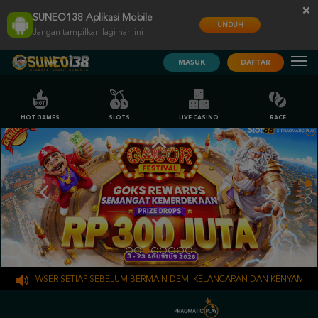
×
SUNEO138 Aplikasi Mobile
UNDUH
Jangan tampilkan lagi hari ini
MASUK
DAFTAR
HOT GAMES
SLOTS
LIVE CASINO
RACE
AT BROWSER SETIAP SEBELUM BERMAIN DEMI KELANCARAN DAN KENYAMANAN