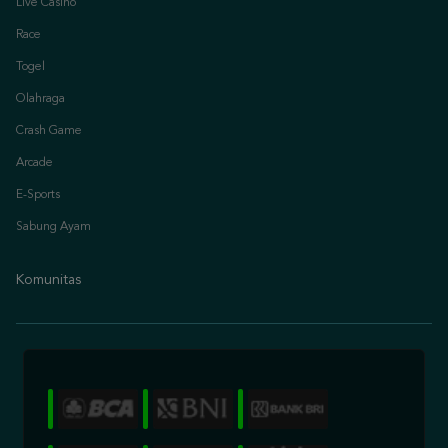
Live Casino
Race
Togel
Olahraga
Crash Game
Arcade
E-Sports
Sabung Ayam
Komunitas