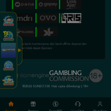
* Selama bank maintenance dan bank offline deposit dan
penarikan tidak dapat diproses
©2026 SUNEO138. Hak cipta dilindungi | 18+