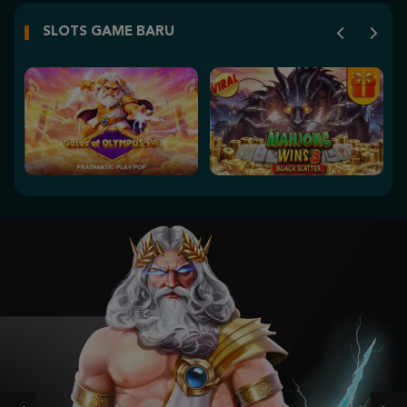
SLOTS GAME BARU
Gates of Olympus™
alz****a
IDR
3,018,000.00
Gates of Olympus 1000
sang****4
IDR
2,407,500.00
Gates of Olympus 1000
bettkec****4
IDR
2,390,000.00
Gates of Olympus Super Scatter
alm****a
IDR
2,199,950.00
Gates of Olympus 1000
gok****0