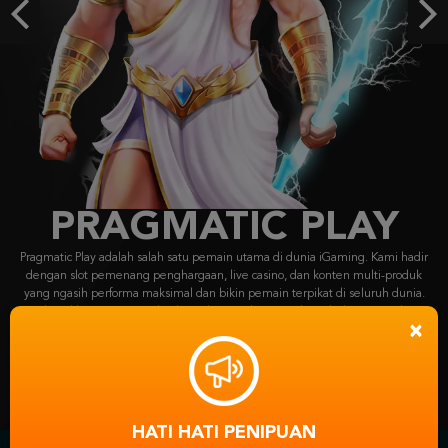
IDR
1,410,900.00
Previous
Ne
Gates of Gatot Kaca 1000
d****i
IDR
1,332,900.00
LAY
ming. Kami hadir
n multi-produk
 seluruh dunia.
ukan cuma ikut
×
HATI HATI PENIPUAN