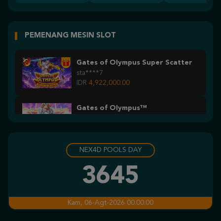
PEMENANG MESIN SLOT
Gates of Olympus Super Scatter
sta****7
IDR
4,922,000.00
Gates of Olympus™
alz****a
IDR
3,362,800.00
NEX4D POOLS DAY
Sugar Rush Super Scatter
s****a
3645
IDR
3,217,000.00
Starlight Princess™ 1000
Kam, 06-Agt-2026 00.00.00
nobinob****8
IDR
3,091,240.00